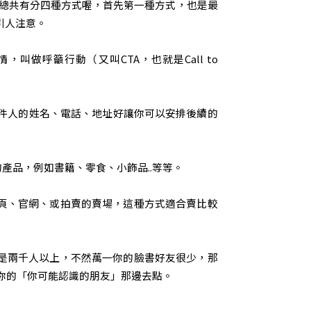
？總共有分四種方式喔，首先第一種方式，也是最
引人注意。
做呼籲行動（又叫CTA，也就是Call to
收件人的姓名、電話、地址好讓你可以安排後續的
產品，例如書籍、零食、小飾品..等等。
頁、官網、或拍賣的賣場，這種方式適合賣比較
是兩千人以上，不然萬一你的臉書好友很少，那
你的「你可能認識的朋友」那邊去點。