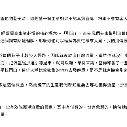
酒香也怕巷子深，你經營一個生意如果不認真搞宣傳，根本不會有客
，經營電商事業必懂的核心概念～「引流」，首先我們先來幫引流這
量這個詞有點難理解，那麼你也可以理解為幫忙帶來人潮，我們用傳
於這個巷子比較少人經過，因此就等於沒什麼流量，當然也就沒什
方，把流量從那邊引導過來，就可以囉，舉例來說，當你印製了一
、學校門口，這些人潮比較密集的地方去發傳單，是不是就有機會引
多是這個概念，然而線下的生意我們都知道要去哪裡獲得流量，那
的一些有效能獲得流量的管道，其中有付費的，也有免費的，換句話
流量。