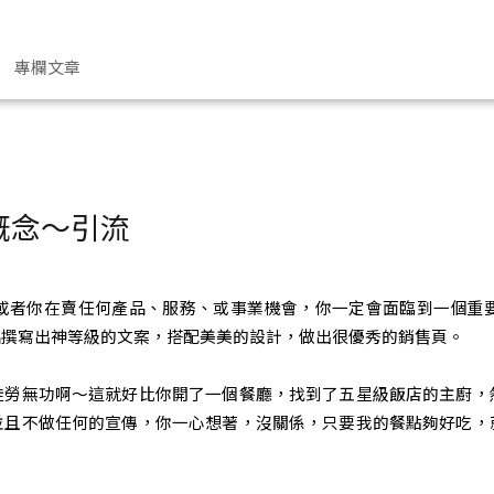
專欄文章
概念～引流
或者你在賣任何產品、服務、或事業機會，你一定會面臨到一個重
品撰寫出神等級的文案，搭配美美的設計，做出很優秀的銷售頁。
徒勞無功啊～這就好比你開了一個餐廳，找到了五星級飯店的主廚，
並且不做任何的宣傳，你一心想著，沒關係，只要我的餐點夠好吃，