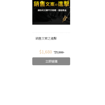
銷售文案之進擊
$1,680
$5,680
立即搶購