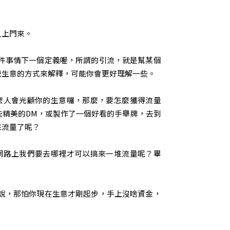
人上門來。
件事情下一個定義喔，所謂的引流，就是幫某個
統生意的方式來解釋，可能你會更好理解一些。
麼人會光顧你的生意囉，那麼，要怎麼獲得流量
些精美的DM，或製作了一個好看的手舉牌，去到
來流量了呢？
網路上我們要去哪裡才可以搞來一堆流量呢？畢
說，那怕你現在生意才剛起步，手上沒啥資金，