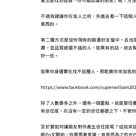
要怎麼找到這個「你可能認識的朋友」呢？方
不過我建議你在加人之前，先進去看一下這個
東西的。
第二種方式是從你現有的臉書好友當中，去找
讚，並且質感還不錯的人，如果有的話，就去
好一些。
如果你身邊實在找不這種人，那乾脆你來加我
https://www.facebook.com/superwilliam20
除了人數要多之外，還有一個重點，就是要培
有信任度，在沒有一定的信任基礎之下，不管
至於要如何讓臉友對你產生信任度呢？這說來
般Po文開始，你要帶著意識，有意而為之的去