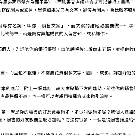
ok，在馬來西亞稱之為面子書），而臉書又有哪些方式可以獲得流量呢
的搭配圖片或影片，畢竟如果光只有文字，卻沒有圖片，會比較不吸
有名詞，叫做「銷售文案」，而文案的結尾必需要做一件事情，叫
一種比較簡單，就是請有興趣購買的人留言+1，或私訊你。
那個人，告訴他你的銀行帳號，請他轉帳後告訴你末五碼，並提供
高、而且也不複雜，不需要花費很多文字、圖片、或影片詳加介紹的
文案的底部，附上一個連結，請大家點擊下方的連結，前往你的銷售
的產品售價不高，也一樣可以考慮用這種方式來做引流唷。
，第一就是你的臉書的好友數要夠多，多少叫做夠多呢？我個人建議
麼，臉書的好友數要怎麼增加呢？方法有很多，一個是從臉書推送給