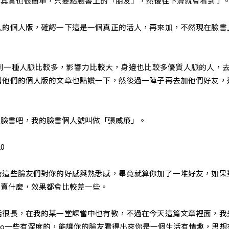
法其實也很簡單，只要點臉書上的「朋友」，然後往下滑就會看到了
人的個人版，確認一下這是一個真正的活人，再來加，不然現在臉書
到一種人脈比較多，影響力比較大，身邊也比較多優質人脈的人，去
幫他們的個人版的文章也點讚一下，然後過一陣子再去加他們好友，
的臉書吧，我的臉書個人號叫做「張威廉」。
20
養這些臉友們對你的好感與熟悉感，畢竟就算你加了一堆好友，如果
你賣什麼，效果都會比較差一些。
話很長，在我的某一堂課當中也有教，不過在今天這篇文章裡面，我
Po一些有深度的，能讓你的臉友看得出來你是一個生活有情趣，思想