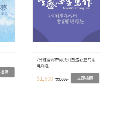
7分鐘書寫帶你找到豐盛心靈的關
鍵鑰匙
即搶購
$1,600
立即搶購
$3,600